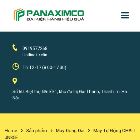
0919577268
Hotline tư vấn
Từ T2-T7 (8.00-17.30)
Số 60, Biệt thự liền kề 1, khu đô thị Đại Thanh, Thanh Trì, Hà
Nội.
Home
Sản phẩm
Máy Đóng Đai
Máy Tự Động CHALI
JN85E